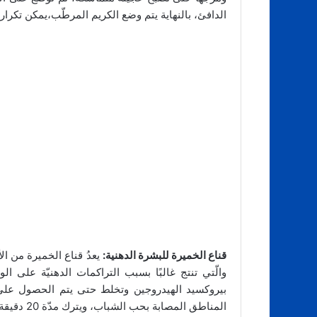
الدافئ، بالنهاية يتم وضع الكريم المرطّب،يمكن تكرار 
قناع الخميرة للبشرة الدهنية:
يعدُ قناع الخميرة من ال
والّتي تنتج غالبًا بسبب التراكمات الدهنيّة على 
بيروكسيد الهيدروجين وتخلط حتى يتم الحصول على 
المناطق المصابة بحب الشباب، ويترك مدّة 20 دقيقة، ثم تغسل بالماء الدافئ أو البابونج.