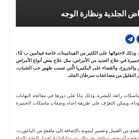
اض الجلدية ونظارة الوجه
تستخدم الخميرة للحفاظ على جمال البشرة وصحتها، وذلك لاحتوائها على الكثير من الفيتامينات خاصة فيتامين ب 12،
لخميرة في علاج العديد من الأمراض، مثل علاج بعض أنواع الأمراض
ق والجروح، والقضاء على البكتيريا الّتي تسبب ظهور حب الشباب،
 إلى التقليل من مضاعفات سرطان الجلد.
اسكات رائعة للبشرة، وذلك بناءً على دورها في معالجة التهابات
داء، ويمكن التعرّف على طريقة إعداد وصفات ماسكات الخميرة
عقةٍ من العسل وعصير ليمونة بالإضافة إلى ملعقةٍ من الياغورت،
جه مدَّة نصف ساعة، بعد ذلك يتم تدليكها ثمّ يُغسل الوجه بالماء