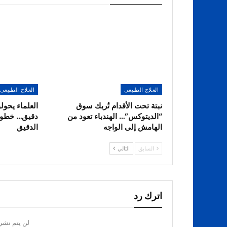
العلاج الطبيعي
العلاج الطبيعي
نبتة تحت الأقدام تُربك سوق
العلماء يحول
“الديتوكس”… الهندباء تعود من
دقيق… خطوة
الهامش إلى الواجه
الدقيق
السابق
التالي
اترك رد
لن يتم نشر 