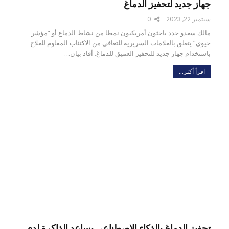
جهاز جديد لتحفيز الدماغ
سبتمبر 22, 2023
0
مالك سعدو حدد باحثون أمريكيون نمطا من نشاط الدماغ أو “مؤشر
حيوي” يتعلق بالعلامات السريرية للتعافي من الاكتئاب المقاوم للعلاج
باستخدام جهاز جديد للتحفيز العميق للدماغ. أفاد بيان…
اقرأ أكثر...
تحفيز الدماغ بالذكاء الاصطناعي يساعد الذاكرة لدى