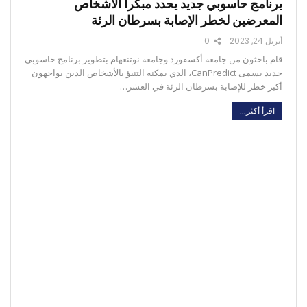
برنامج حاسوبي جديد يحدد مبكرا الأشخاص
المعرضين لخطر الإصابة بسرطان الرئة
أبريل 24, 2023
0
قام باحثون من جامعة أكسفورد وجامعة نوتنغهام بتطوير برنامج حاسوبي
جديد يسمى CanPredict، الذي يمكنه التنبؤ بالأشخاص الذين يواجهون
أكبر خطر للإصابة بسرطان الرئة في العشر…
اقرأ أكثر...